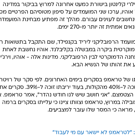
לרי קלינטון בישורת כמעט אחרונה למרוץ בביקור במדינה
והיו, ערכו שני המועמדים על סיפון מטוסיהם הפרטיים מס
נחשבים לעוינים עבורם. מהלך זה מפתיע מבחינת המועמדת
תית זה יותר מ-270 ימים.
מועמד הרפובליקני ליריד בקנפילד, שם התקבל בתשואות ר
מוקרטית ביקרה במבשלה בקליבלנד. אוהיו נחשבת לאחת
הדמוקרטי לבין הרפובליקני. מדינות אלה - אוהיו, וירג'ינ
ע את זהותו של הנשיא הבא.
ו של טראמפ בסקרים בימים האחרונים. לפי סקר של רויטר
ומכון Ipsos, המיליארדר הניו יורקי זוכה ל-40% מהקולות, בעוד יריבתו זו
הצטמצם. "אני חושב שיש לנו חודש נהדר", אמר טראמפ. א
ילה במרוץ, טראמפ וצוותו ציינו כי עלייתו בסקרים ברמה
 מראה כי המסר שלו עובר למצביעים.
: "לטראמפ לא יישאר עם מי לעבוד"