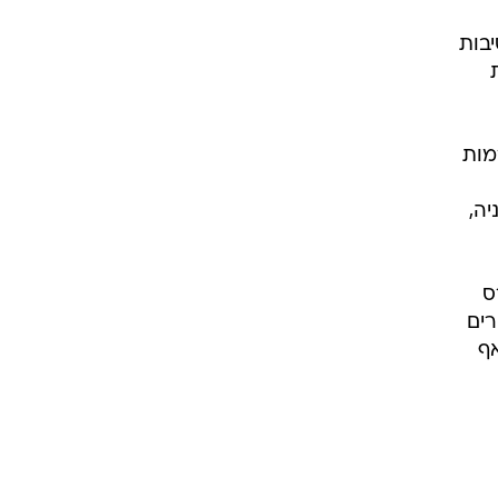
יבות
מות
יה,
ס
כה ל-39%. סקרים אחרים
ף