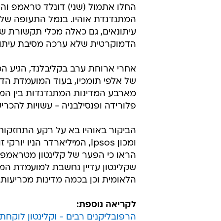
החלו אתמול (שני) דונלד טראמפ והי
המתנדנדת אוהיו. בנמל התעופה של א
עיתונאים, גם כאלה מכלי תקשורת ש
הדמוקרטית שלא ערכה מסיבת עיתונאים אמ
אחרי ארוחת ערב בקליבלנד, הגיע ה
של אלפי תומכיו, בעוד המועמדת הד
מארבע המדינות המתנדנדות בין המחנה 
פלורידה ופנסילבניה - עשויות להכרי
הביקור באוהיו בא על רקע התחזקות
הראו כי הפער של קלינטון מטראמפ 
שקלינטון עדיין נחשבת למועמדת המוב
הלאומית וכן בכמה מדינות מכריעות,
לקריאה נוספת:
הרפובליקנים רבים - וקלינטון לוקחת